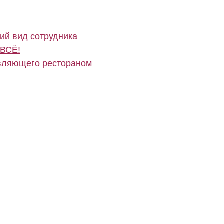
ий вид сотрудника
 ВСЁ!
вляющего рестораном