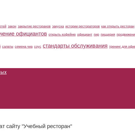
етей
закон
закрытие ресторанов
закуска
истории рестораторов
как открыть ресторан
чение официантов
открыть кофейню
официант
пир
пиццерия
продвижени
стандарты обслуживания
й
салаты
семена чиа
соус
тренинг для офи
ных
ат сайту "Учебный ресторан"