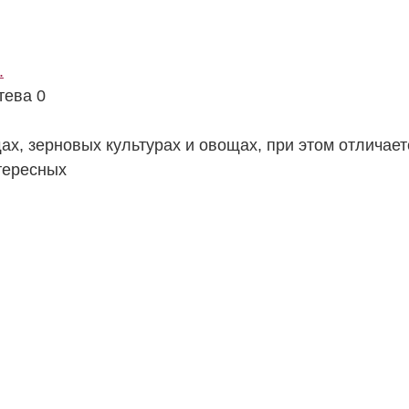
.
тева
0
х, зерновых культурах и овощах, при этом отличает
тересных