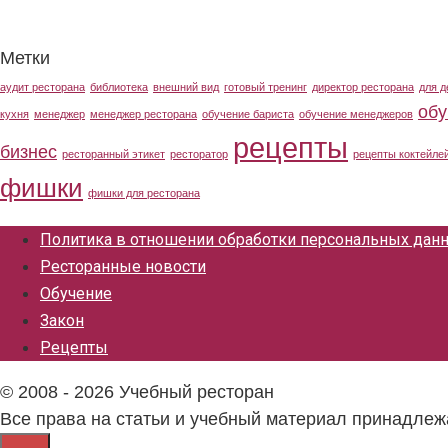
Метки
аудит ресторана
библиотека
внешний вид
готовый тренинг
директор ресторана
для д
обу
кухня
менеджер
менеджер ресторана
обучение бариста
обучение менеджеров
рецепты
бизнес
ресторанный этикет
ресторатор
рецепты коктейле
фишки
фишки для ресторана
Политика в отношении обработки персональных дан
Ресторанные новости
Обучение
Закон
Рецепты
© 2008 - 2026 Учебный ресторан
Все права на статьи и учебный материал принадлеж