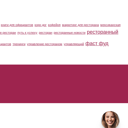
книги для официантов
корн дог
кофейня
маркетинг для ресторана
мексиканская
ресторанный
е ресторан
путь к успеху
ресторан
ресторанные новости
фаст фуд
циантов
тренинги
управление рестораном
управляющий